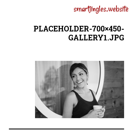
smartjingles.website
תפריט
PLACEHOLDER-700×450-
GALLERY1.JPG